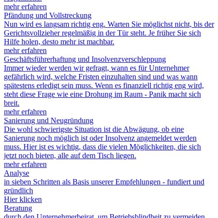
mehr erfahren
Pfändung und Vollstreckung
Nun wird es langsam richtig eng. Warten Sie möglichst nicht, bis der
Gerichtsvollzieher regelmäßig in der Tür steht. Je früher Sie sich
Hilfe holen, desto mehr ist machbar.
mehr erfahren
Geschäftsführerhaftung und Insolvenz­verschleppung
Immer wieder werden wir gefragt, wann es für Unternehmer
gefährlich wird, welche Fristen einzuhalten sind und was wann
spätestens erledigt sein muss. Wenn es finanziell richtig eng wird,
steht diese Frage wie eine Drohung im Raum - Panik macht sich
breit.
mehr erfahren
Sanierung und Neugründung
Die wohl schwierigste Situation ist die Abwägung, ob eine
Sanierung noch möglich ist oder Insolvenz angemeldet werden
muss. Hier ist es wichtig, dass die vielen Möglichkeiten, die sich
jetzt noch bieten, alle auf dem Tisch liegen.
mehr erfahren
Analyse
in sieben Schritten als Basis unserer Empfehlungen - fundiert und
gründlich
Hier klicken
Beratung
durch den Unternehmerbeirat, um Betriebsblindheit zu vermeiden