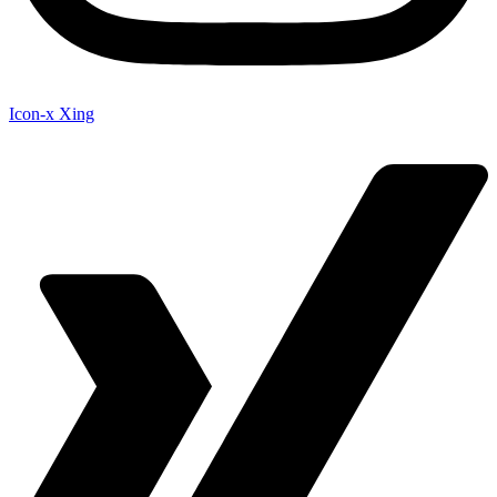
Icon-x
Xing