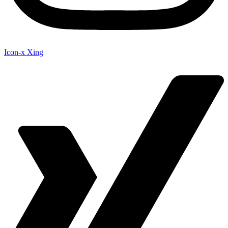
Icon-x
Xing