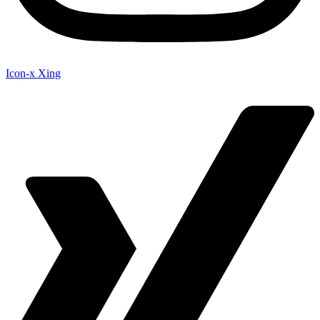
Icon-x
Xing