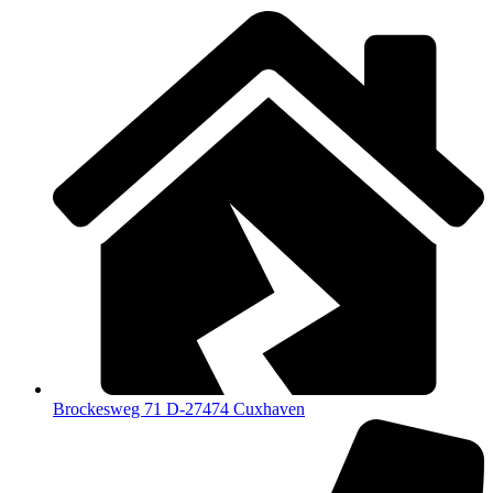
Brockesweg 71 D-27474 Cuxhaven​